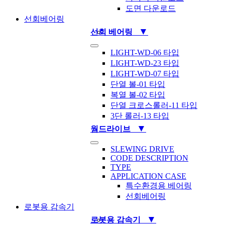
도면 다운로드
선회베어링
▼
선회 베어링
Toggle
LIGHT-WD-06 타입
Navigation
LIGHT-WD-23 타입
LIGHT-WD-07 타입
단열 볼-01 타입
복열 볼-02 타입
단열 크로스롤러-11 타입
3단 롤러-13 타입
▼
웜드라이브
Toggle
SLEWING DRIVE
Navigation
CODE DESCRIPTION
TYPE
APPLICATION CASE
특수환경용 베어링
선회베어링
로봇용 감속기
▼
로봇용 감속기