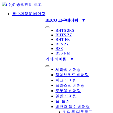
Skip
to
content
특수환경용 베어링
▼
BECO 고온베어링
Toggle
BHTS 2RS
Navigation
BHTS ZZ
BHT FB
BLS ZZ
BSS
BSS NM
▼
기타 베어링
Toggle
세라믹 베어링
Navigation
하이브리드 베어링
피크 베어링
플라스틱 베어링
로봇용 베어링
일반 베어링
볼, 롤러
비규격 특수 베어링
카다록 다운로드