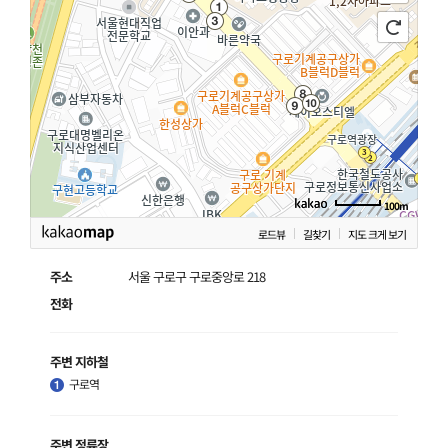
100m
로드뷰
길찾기
지도 크게 보기
주소
서울 구로구 구로중앙로 218
전화
주변 지하철
구로역
주변 정류장