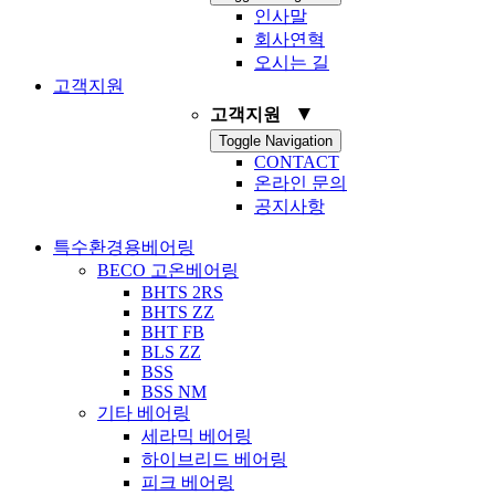
인사말
회사연혁
오시는 길
고객지원
▼
고객지원
Toggle Navigation
CONTACT
온라인 문의
공지사항
특수환경용베어링
BECO 고온베어링
BHTS 2RS
BHTS ZZ
BHT FB
BLS ZZ
BSS
BSS NM
기타 베어링
세라믹 베어링
하이브리드 베어링
피크 베어링