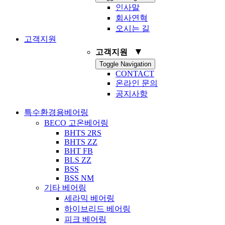
인사말
회사연혁
오시는 길
고객지원
▼
고객지원
Toggle Navigation
CONTACT
온라인 문의
공지사항
특수환경용베어링
BECO 고온베어링
BHTS 2RS
BHTS ZZ
BHT FB
BLS ZZ
BSS
BSS NM
기타 베어링
세라믹 베어링
하이브리드 베어링
피크 베어링