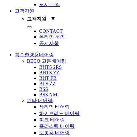
오시는 길
고객지원
▼
고객지원
Toggle
CONTACT
Navigation
온라인 문의
공지사항
특수환경용베어링
BECO 고온베어링
BHTS 2RS
BHTS ZZ
BHT FB
BLS ZZ
BSS
BSS NM
기타 베어링
세라믹 베어링
하이브리드 베어링
피크 베어링
플라스틱 베어링
로봇용 베어링