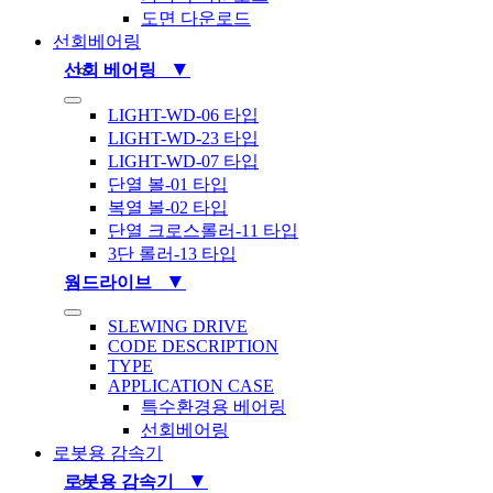
도면 다운로드
선회베어링
▼
선회 베어링
Toggle
LIGHT-WD-06 타입
Navigation
LIGHT-WD-23 타입
LIGHT-WD-07 타입
단열 볼-01 타입
복열 볼-02 타입
단열 크로스롤러-11 타입
3단 롤러-13 타입
▼
웜드라이브
Toggle
SLEWING DRIVE
Navigation
CODE DESCRIPTION
TYPE
APPLICATION CASE
특수환경용 베어링
선회베어링
로봇용 감속기
▼
로봇용 감속기