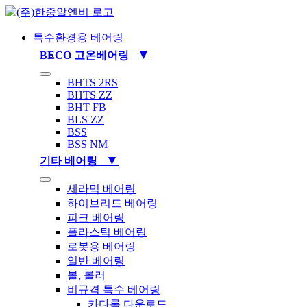
Skip
to
content
특수환경용 베어링
▼
BECO 고온베어링
Toggle
BHTS 2RS
Navigation
BHTS ZZ
BHT FB
BLS ZZ
BSS
BSS NM
▼
기타 베어링
Toggle
세라믹 베어링
Navigation
하이브리드 베어링
피크 베어링
플라스틱 베어링
로봇용 베어링
일반 베어링
볼, 롤러
비규격 특수 베어링
카다록 다운로드