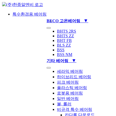
Skip
to
content
특수환경용 베어링
▼
BECO 고온베어링
Toggle
BHTS 2RS
Navigation
BHTS ZZ
BHT FB
BLS ZZ
BSS
BSS NM
▼
기타 베어링
Toggle
세라믹 베어링
Navigation
하이브리드 베어링
피크 베어링
플라스틱 베어링
로봇용 베어링
일반 베어링
볼, 롤러
비규격 특수 베어링
카다록 다운로드