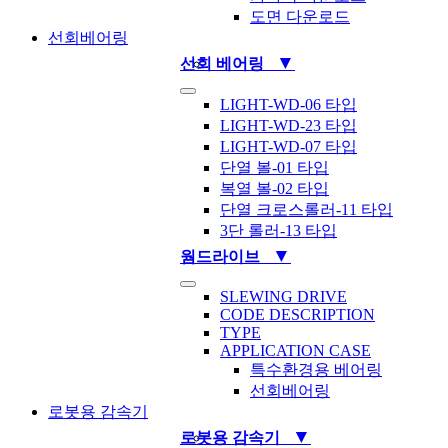
도면 다운로드
선회베어링
▼
선회 베어링
Toggle
LIGHT-WD-06 타입
Navigation
LIGHT-WD-23 타입
LIGHT-WD-07 타입
단열 볼-01 타입
복열 볼-02 타입
단열 크로스롤러-11 타입
3단 롤러-13 타입
▼
웜드라이브
Toggle
SLEWING DRIVE
Navigation
CODE DESCRIPTION
TYPE
APPLICATION CASE
특수환경용 베어링
선회베어링
로봇용 감속기
▼
로봇용 감속기