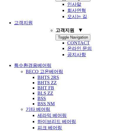
인사말
회사연혁
오시는 길
고객지원
▼
고객지원
Toggle Navigation
CONTACT
온라인 문의
공지사항
특수환경용베어링
BECO 고온베어링
BHTS 2RS
BHTS ZZ
BHT FB
BLS ZZ
BSS
BSS NM
기타 베어링
세라믹 베어링
하이브리드 베어링
피크 베어링