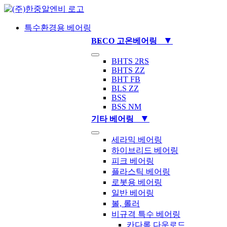
Skip
to
content
특수환경용 베어링
▼
BECO 고온베어링
Toggle
BHTS 2RS
Navigation
BHTS ZZ
BHT FB
BLS ZZ
BSS
BSS NM
▼
기타 베어링
Toggle
세라믹 베어링
Navigation
하이브리드 베어링
피크 베어링
플라스틱 베어링
로봇용 베어링
일반 베어링
볼, 롤러
비규격 특수 베어링
카다록 다운로드