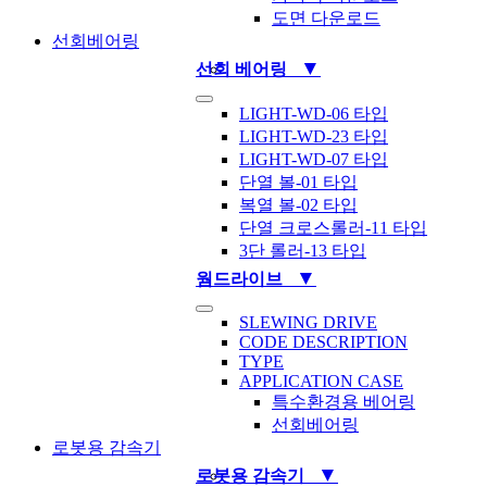
도면 다운로드
선회베어링
▼
선회 베어링
Toggle
LIGHT-WD-06 타입
Navigation
LIGHT-WD-23 타입
LIGHT-WD-07 타입
단열 볼-01 타입
복열 볼-02 타입
단열 크로스롤러-11 타입
3단 롤러-13 타입
▼
웜드라이브
Toggle
SLEWING DRIVE
Navigation
CODE DESCRIPTION
TYPE
APPLICATION CASE
특수환경용 베어링
선회베어링
로봇용 감속기
▼
로봇용 감속기