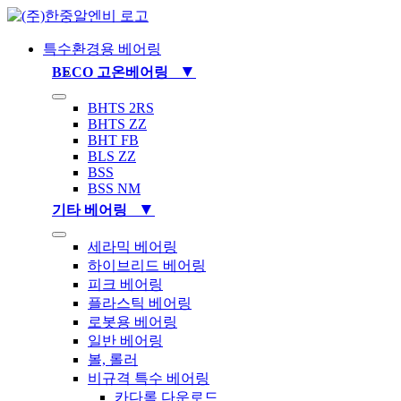
Skip
to
content
특수환경용 베어링
▼
BECO 고온베어링
Toggle
BHTS 2RS
Navigation
BHTS ZZ
BHT FB
BLS ZZ
BSS
BSS NM
▼
기타 베어링
Toggle
세라믹 베어링
Navigation
하이브리드 베어링
피크 베어링
플라스틱 베어링
로봇용 베어링
일반 베어링
볼, 롤러
비규격 특수 베어링
카다록 다운로드