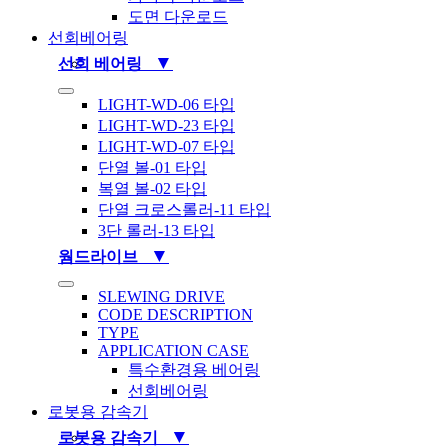
도면 다운로드
선회베어링
▼
선회 베어링
Toggle
LIGHT-WD-06 타입
Navigation
LIGHT-WD-23 타입
LIGHT-WD-07 타입
단열 볼-01 타입
복열 볼-02 타입
단열 크로스롤러-11 타입
3단 롤러-13 타입
▼
웜드라이브
Toggle
SLEWING DRIVE
Navigation
CODE DESCRIPTION
TYPE
APPLICATION CASE
특수환경용 베어링
선회베어링
로봇용 감속기
▼
로봇용 감속기