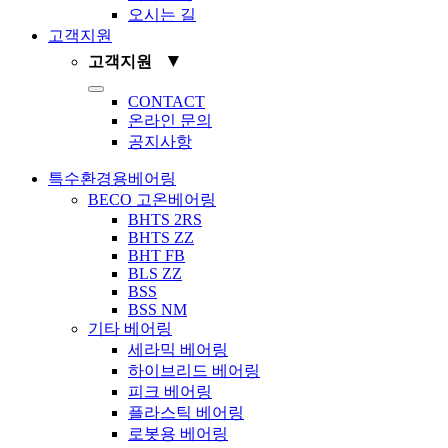
오시는 길
고객지원
▼
고객지원
Toggle
CONTACT
Navigation
온라인 문의
공지사항
특수환경용베어링
BECO 고온베어링
BHTS 2RS
BHTS ZZ
BHT FB
BLS ZZ
BSS
BSS NM
기타 베어링
세라믹 베어링
하이브리드 베어링
피크 베어링
플라스틱 베어링
로봇용 베어링