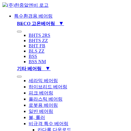
Skip
to
content
특수환경용 베어링
▼
BECO 고온베어링
Toggle
BHTS 2RS
Navigation
BHTS ZZ
BHT FB
BLS ZZ
BSS
BSS NM
▼
기타 베어링
Toggle
세라믹 베어링
Navigation
하이브리드 베어링
피크 베어링
플라스틱 베어링
로봇용 베어링
일반 베어링
볼, 롤러
비규격 특수 베어링
카다록 다운로드