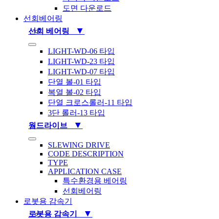
도면 다운로드
선회베어링
▼
선회 베어링
Toggle
LIGHT-WD-06 타입
Navigation
LIGHT-WD-23 타입
LIGHT-WD-07 타입
단열 볼-01 타입
복열 볼-02 타입
단열 크로스롤러-11 타입
3단 롤러-13 타입
▼
웜드라이브
Toggle
SLEWING DRIVE
Navigation
CODE DESCRIPTION
TYPE
APPLICATION CASE
특수환경용 베어링
선회베어링
로봇용 감속기
▼
로봇용 감속기