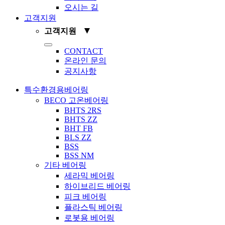
오시는 길
고객지원
▼
고객지원
Toggle
CONTACT
Navigation
온라인 문의
공지사항
특수환경용베어링
BECO 고온베어링
BHTS 2RS
BHTS ZZ
BHT FB
BLS ZZ
BSS
BSS NM
기타 베어링
세라믹 베어링
하이브리드 베어링
피크 베어링
플라스틱 베어링
로봇용 베어링