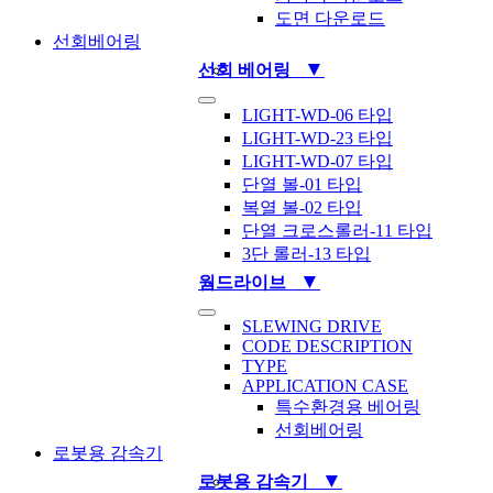
도면 다운로드
선회베어링
▼
선회 베어링
Toggle
LIGHT-WD-06 타입
Navigation
LIGHT-WD-23 타입
LIGHT-WD-07 타입
단열 볼-01 타입
복열 볼-02 타입
단열 크로스롤러-11 타입
3단 롤러-13 타입
▼
웜드라이브
Toggle
SLEWING DRIVE
Navigation
CODE DESCRIPTION
TYPE
APPLICATION CASE
특수환경용 베어링
선회베어링
로봇용 감속기
▼
로봇용 감속기