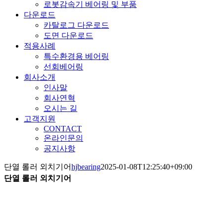
로봇감속기 베어링 및 부품
다운로드
카탈로그 다운로드
도면 다운로드
적용사례
특수환경용 베어링
선회베어링
회사소개
인사말
회사연혁
오시는 길
고객지원
CONTACT
온라인문의
공지사항
단열 롤러 외치기어
hjbearing
2025-01-08T12:25:40+09:00
단열 롤러 외치기어