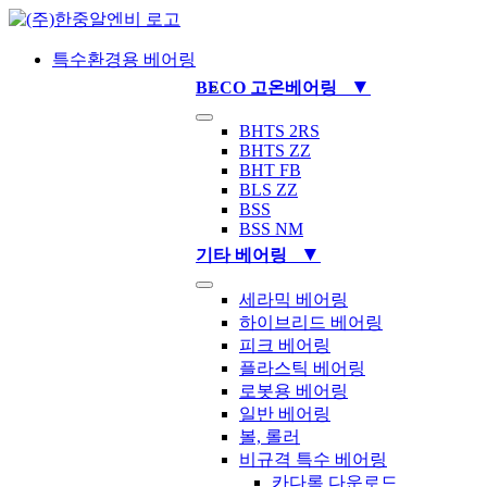
Skip
to
content
특수환경용 베어링
▼
BECO 고온베어링
Toggle
BHTS 2RS
Navigation
BHTS ZZ
BHT FB
BLS ZZ
BSS
BSS NM
▼
기타 베어링
Toggle
세라믹 베어링
Navigation
하이브리드 베어링
피크 베어링
플라스틱 베어링
로봇용 베어링
일반 베어링
볼, 롤러
비규격 특수 베어링
카다록 다운로드