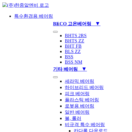
Skip
to
content
특수환경용 베어링
▼
BECO 고온베어링
Toggle
BHTS 2RS
Navigation
BHTS ZZ
BHT FB
BLS ZZ
BSS
BSS NM
▼
기타 베어링
Toggle
세라믹 베어링
Navigation
하이브리드 베어링
피크 베어링
플라스틱 베어링
로봇용 베어링
일반 베어링
볼, 롤러
비규격 특수 베어링
카다록 다운로드