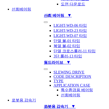
도면 다운로드
선회베어링
▼
선회 베어링
Toggle
LIGHT-WD-06 타입
Navigation
LIGHT-WD-23 타입
LIGHT-WD-07 타입
단열 볼-01 타입
복열 볼-02 타입
단열 크로스롤러-11 타입
3단 롤러-13 타입
▼
웜드라이브
Toggle
SLEWING DRIVE
Navigation
CODE DESCRIPTION
TYPE
APPLICATION CASE
특수환경용 베어링
선회베어링
로봇용 감속기
▼
로봇용 감속기