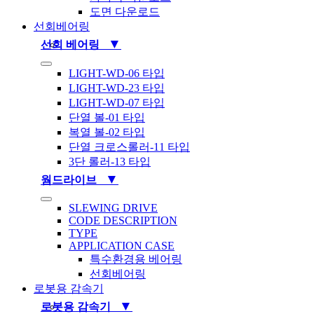
도면 다운로드
선회베어링
▼
선회 베어링
Toggle
LIGHT-WD-06 타입
Navigation
LIGHT-WD-23 타입
LIGHT-WD-07 타입
단열 볼-01 타입
복열 볼-02 타입
단열 크로스롤러-11 타입
3단 롤러-13 타입
▼
웜드라이브
Toggle
SLEWING DRIVE
Navigation
CODE DESCRIPTION
TYPE
APPLICATION CASE
특수환경용 베어링
선회베어링
로봇용 감속기
▼
로봇용 감속기