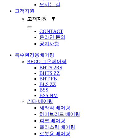
오시는 길
고객지원
▼
고객지원
Toggle
CONTACT
Navigation
온라인 문의
공지사항
특수환경용베어링
BECO 고온베어링
BHTS 2RS
BHTS ZZ
BHT FB
BLS ZZ
BSS
BSS NM
기타 베어링
세라믹 베어링
하이브리드 베어링
피크 베어링
플라스틱 베어링
로봇용 베어링