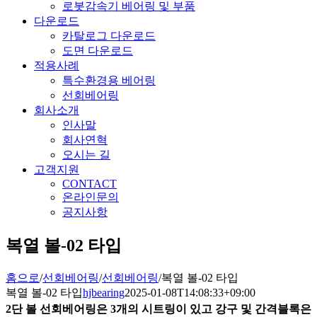
로봇감속기 베어링 및 부품
다운로드
카탈로그 다운로드
도면 다운로드
적용사례
특수환경용 베어링
선회베어링
회사소개
인사말
회사연혁
오시는 길
고객지원
CONTACT
온라인문의
공지사항
복열 볼-02 타입
홈으로
/
선회베어링
/
선회베어링
/
복열 볼-02 타입
복열 볼-02 타입
hjbearing
2025-01-08T14:08:33+09:00
2단 볼 선회베어링은 3개의 시트링이 있고 강구 및 간격블록은