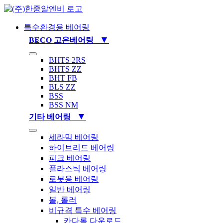
Skip
to
content
특수환경용 베어링
▼
BECO 고온베어링
Toggle
BHTS 2RS
Navigation
BHTS ZZ
BHT FB
BLS ZZ
BSS
BSS NM
▼
기타 베어링
Toggle
세라믹 베어링
Navigation
하이브리드 베어링
피크 베어링
플라스틱 베어링
로봇용 베어링
일반 베어링
볼, 롤러
비규격 특수 베어링
카다록 다운로드