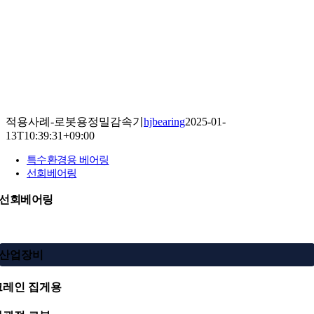
적용사례-로봇용정밀감속기
hjbearing
2025-01-
13T10:39:31+09:00
특수환경용 베어링
선회베어링
선회베어링
산업장비
크레인 집게용