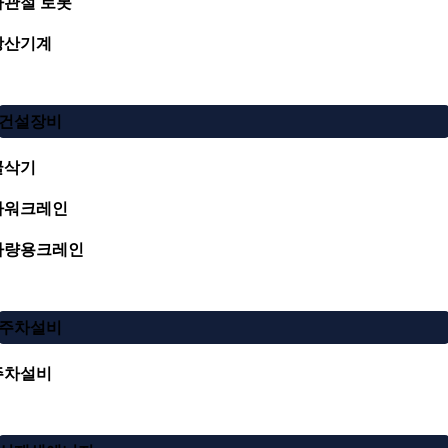
다관절 로봇
광산기계
건설장비
굴삭기
타워크레인
차량용크레인
주차설비
주차설비